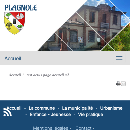
PLAGNOLE
Accueil
Menu
Accueil
test actus page accueil v2
Accueil
-
La commune
-
La municipalité
-
Urbanisme
-
Enfance - Jeunesse
-
Vie pratique
Mentions légales
-
Contact
-