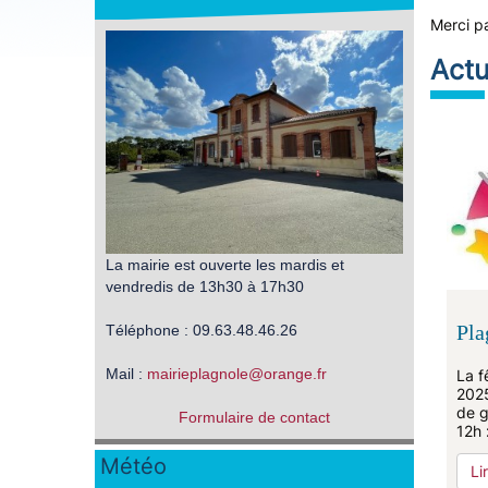
Merci pa
Actu
La mairie est ouverte les mardis et
vendredis de 13h30 à 17h30
Téléphone : 09.63.48.46.26
Pla
Mail :
mairieplagnole
@
orange.fr
La f
2025
de g
Formulaire de contact
12h 
Météo
Li