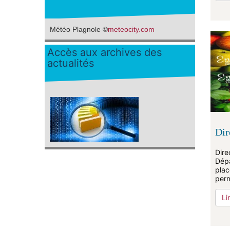
©
Météo Plagnole
meteocity.com
Accès aux archives des
actualités
Dir
Dire
Dépa
plac
perm
Li