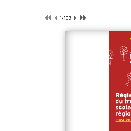
1
/
103