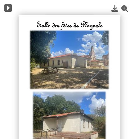
1
/
4